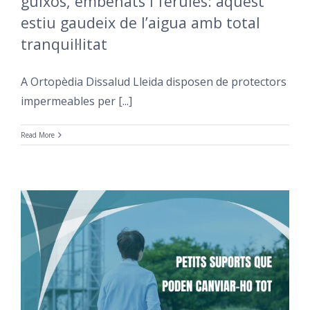
guixos, embenats i fèrules: aquest
estiu gaudeix de l’aigua amb total
tranquil·litat
A Ortopèdia Dissalud Lleida disposen de protectors
impermeables per [...]
Read More