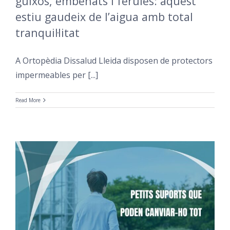
guixos, embenats i fèrules: aquest
estiu gaudeix de l’aigua amb total
tranquil·litat
A Ortopèdia Dissalud Lleida disposen de protectors
impermeables per [...]
Read More