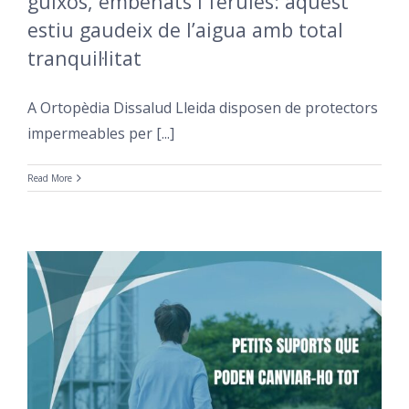
guixos, embenats i fèrules: aquest
estiu gaudeix de l’aigua amb total
tranquil·litat
A Ortopèdia Dissalud Lleida disposen de protectors
impermeables per [...]
Read More