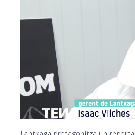
Lantxaga protagonitza un reporta