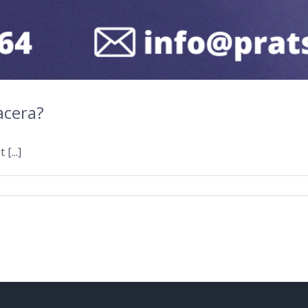
acera?
[...]