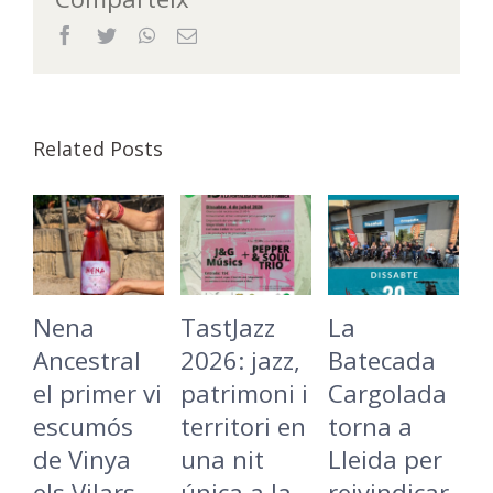
Facebook
Twitter
WhatsApp
Email
Related Posts
Nena
TastJazz
La
O
Ancestral
2026: jazz,
Batecada
L
el primer vi
patrimoni i
Cargolada
D
escumós
territori en
torna a
m
de Vinya
una nit
Lleida per
d
els Vilars
única a la
reivindicar
c