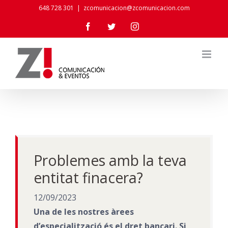
Skip
648 728 301
|
zcomunicacion@zcomunicacion.com
to
Facebook
Twitter
Instagram
content
Problemes amb la teva
entitat finacera?
12/09/2023
Una de les nostres àrees
dʼespecialització és el dret bancari. Si