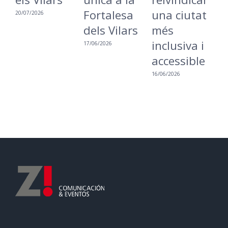
Fortalesa
una ciutat
i
20/07/2026
dels Vilars
més
d
inclusiva i
a
17/06/2026
accessible
p
e
16/06/2026
p
o
d
m
11