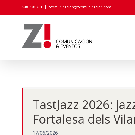
Skip
648 728 301
|
zcomunicacion@zcomunicacion.com
to
content
TastJazz 2026: jazz
Fortalesa dels Vila
17/06/2026