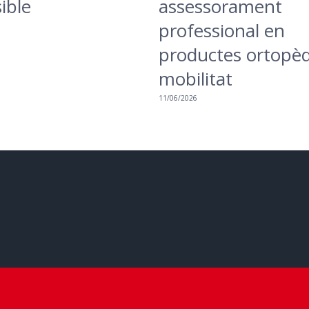
ible
assessorament
professional en
productes ortopèd
mobilitat
11/06/2026