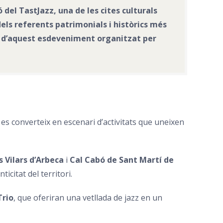
del TastJazz, una de les cites culturals
 dels referents patrimonials i històrics més
ció d’aquest esdeveniment organitzat per
 es converteix en escenari d’activitats que uneixen
s Vilars d’Arbec
a
i
Cal C
abó de Sant Martí de
icitat del territori.
Trio
, que oferiran una vetllada de jazz en un