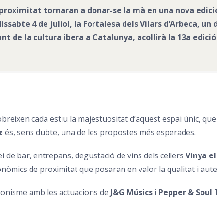
 proximitat tornaran a donar-se la mà en una nova edició 
issabte 4 de juliol, la Fortalesa dels Vilars d’Arbeca, un
vant de la cultura ibera a Catalunya, acollirà la 13a edi
breixen cada estiu la majestuositat d’aquest espai únic, que
zz
és, sens dubte, una de les propostes més esperades.
i de bar, entrepans, degustació de vins dels cellers
Vi
nya el
nòmics de proximitat que posaran en valor la qualitat i autent
agonisme amb les actuacions de
J&G Músics
i
Pepper & Soul 