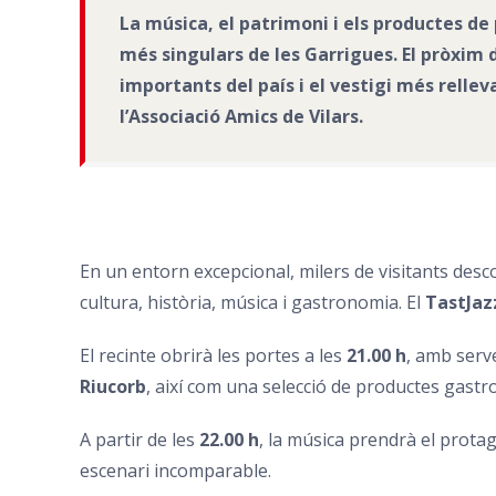
La música, el patrimoni i els productes de
més singulars de les Garrigues. El pròxim d
importants del país i el vestigi més relle
l’
Associació Amics de Vilars
.
En un entorn excepcional, milers de visitants desco
cultura, història, música i gastronomia. El
TastJa
El recinte obrirà les portes a les
21.00 h
, amb serve
Riucorb
, així com una selecció de productes gastro
A partir de les
22.00 h
, la música prendrà el prot
escenari incomparable.