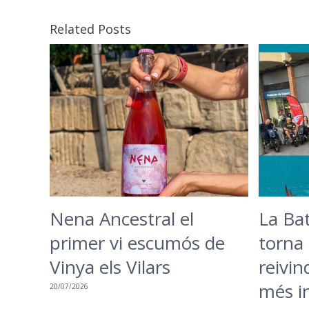
Related Posts
Nena Ancestral el
La Ba
primer vi escumós de
torna 
Vinya els Vilars
reivin
més in
20/07/2026