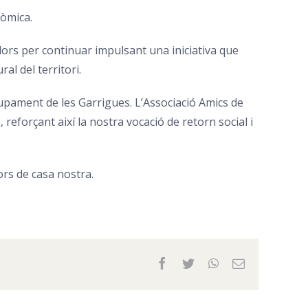
nòmica.
dors per continuar impulsant una iniciativa que
al del territori.
pament de les Garrigues. L’Associació Amics de
reforçant així la nostra vocació de retorn social i
bors de casa nostra.
Facebook
Twitter
WhatsApp
Email