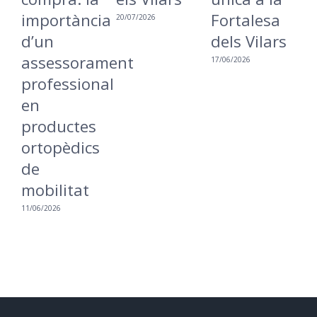
importància
Fortalesa
u
20/07/2026
d’un
dels Vilars
m
assessorament
i
17/06/2026
professional
a
en
16
productes
ortopèdics
de
mobilitat
11/06/2026