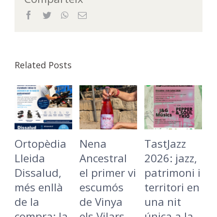
Facebook
Twitter
WhatsApp
Email
Related Posts
Ortopèdia
Nena
TastJazz
L
Lleida
Ancestral
2026: jazz,
B
Dissalud,
el primer vi
patrimoni i
C
més enllà
escumós
territori en
t
de la
de Vinya
una nit
L
compra: la
els Vilars
única a la
r