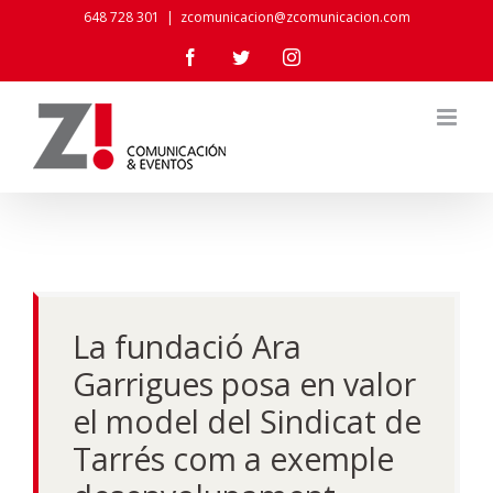
Skip
648 728 301
|
zcomunicacion@zcomunicacion.com
to
Facebook
Twitter
Instagram
content
La fundació Ara
Garrigues posa en valor
el model del Sindicat de
Tarrés com a exemple