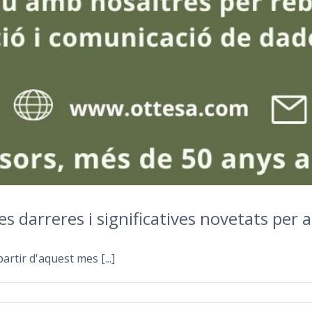
s darreres i significatives novetats per
rtir d'aquest mes [...]