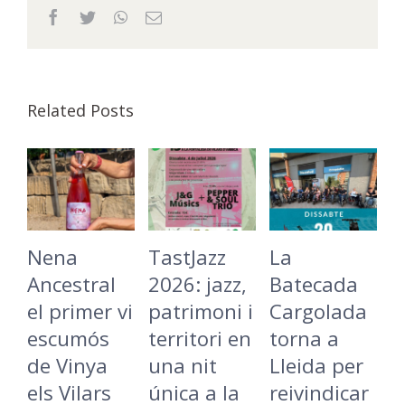
Facebook
Twitter
WhatsApp
Email
Related Posts
Nena
TastJazz
La
O
Ancestral
2026: jazz,
Batecada
L
el primer vi
patrimoni i
Cargolada
D
escumós
territori en
torna a
m
de Vinya
una nit
Lleida per
d
els Vilars
única a la
reivindicar
c