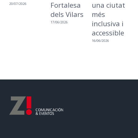
Fortalesa
una ciutat
i
20/07/2026
dels Vilars
més
d
inclusiva i
a
17/06/2026
accessible
p
e
16/06/2026
p
o
d
m
11