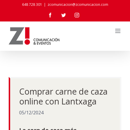
Skip
648 728 301
|
zcomunicacion@zcomunicacion.com
to
Facebook
Twitter
Instagram
content
Comprar carne de caza
online con Lantxaga
05/12/2024