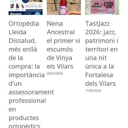
topèdia
Nena
TastJazz
La
ida
Ancestral
2026: jazz,
Bateca
ssalud,
el primer vi
patrimoni i
Cargol
s enllà
escumós
territori en
torna a
la
de Vinya
una nit
Lleida 
mpra: la
els Vilars
única a la
reivind
portància
Fortalesa
una ciu
20/07/2026
un
dels Vilars
més
sessorament
inclusiv
17/06/2026
ofessional
accessi
16/06/2026
oductes
topèdics