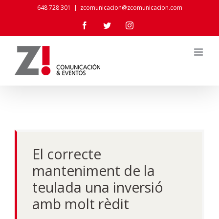
Skip
648 728 301
|
zcomunicacion@zcomunicacion.com
to
Facebook
Twitter
Instagram
content
El correcte
manteniment de la
teulada una inversió
amb molt rèdit