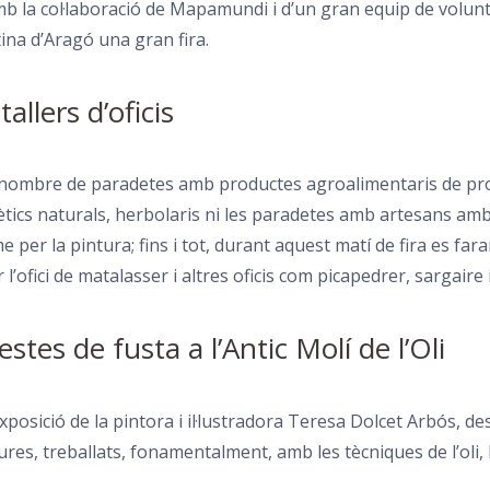
b la col·laboració de Mapamundi i d’un gran equip de volunta
tina d’Aragó una gran fira.
allers d’oficis
mbre de paradetes amb productes agroalimentaris de proxim
ics naturals, herbolaris ni les paradetes amb artesans amb
er la pintura; fins i tot, durant aquest matí de fira es fara
l’ofici de matalasser i altres oficis com picapedrer, sargaire i
tes de fusta a l’Antic Molí de l’Oli
exposició de la pintora i il·lustradora Teresa Dolcet Arbós, d
es, treballats, fonamentalment, amb les tècniques de l’oli, l’a