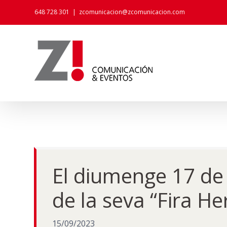
Skip
648 728 301
|
zcomunicacion@zcomunicacion.com
to
content
El diumenge 17 de 
de la seva “Fira He
15/09/2023