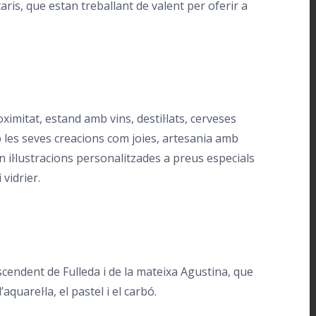
ris, que estan treballant de valent per oferir a
itat, estand amb vins, destil·lats, cerveses
 les seves creacions com joies, artesania amb
n il·lustracions personalitzades a preus especials
 vidrier.
escendent de Fulleda i de la mateixa Agustina, que
quarel·la, el pastel i el carbó.