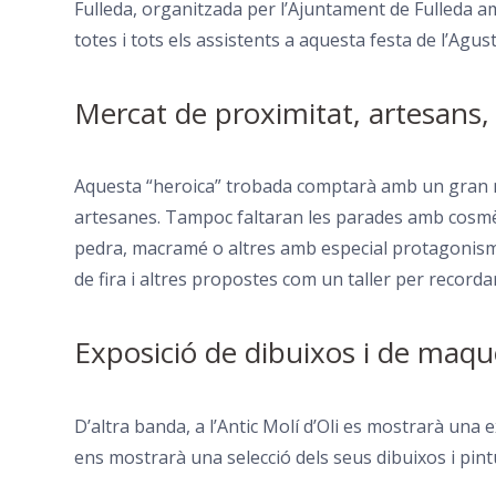
Fulleda, organitzada per l’
Ajuntament de Fulleda
am
totes i tots els assistents a aquesta festa de l’Agus
Mercat de proximitat, artesans, t
Aquesta “heroica” trobada comptarà amb un gran no
artesanes. Tampoc faltaran les parades amb cosmèt
pedra, macramé o altres amb especial protagonisme p
de fira i altres propostes com un taller per recordar 
Exposició de dibuixos i de maques
D’altra banda, a l’Antic Molí d’Oli es mostrarà una 
ens mostrarà una selecció dels seus dibuixos i pintur