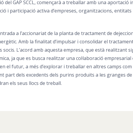
ió del GAP SCCL, començarà a treballar amb una aportació ini
ció i participació activa d’empreses, organitzacions, entitats
entrada a l’accionariat de la planta de tractament de dejecc
rgètic. Amb la finalitat d’impulsar i consolidar el tractamen
s socis. L’acord amb aquesta empresa, que està realitzant sign
ca, ja que es busca realitzar una col·laboració empresarial 
en el futur, a més d’explorar i treballar en altres camps com 
tant part dels excedents dels purins produïts a les granges d
ran els seus llocs de treball.