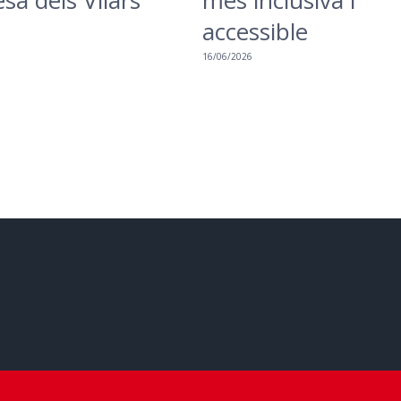
esa dels Vilars
més inclusiva i
accessible
16/06/2026