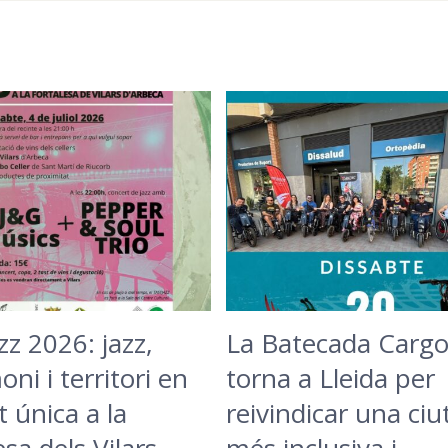
zz 2026: jazz,
La Batecada Cargo
ni i territori en
torna a Lleida per
t única a la
reivindicar una ciu