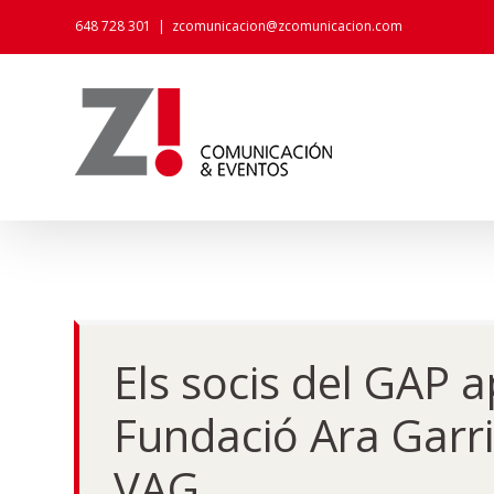
Skip
648 728 301
|
zcomunicacion@zcomunicacion.com
to
content
Els socis del GAP 
Fundació Ara Garrig
VAG