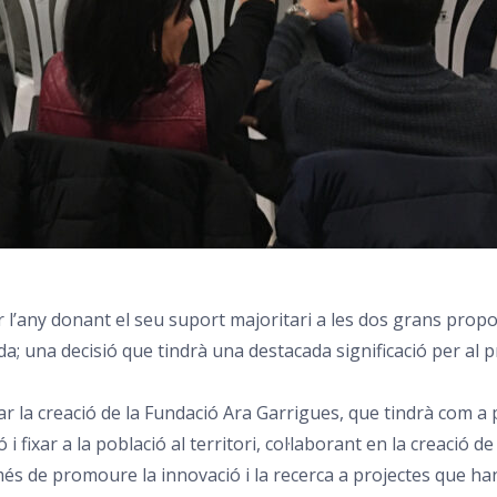
r l’any donant el seu suport majoritari a les dos grans pro
a; una decisió que tindrà una destacada significació per al pr
r la creació de la Fundació Ara Garrigues, que tindrà com a p
 fixar a la població al territori, col·laborant en la creació 
és de promoure la innovació i la recerca a projectes que han 