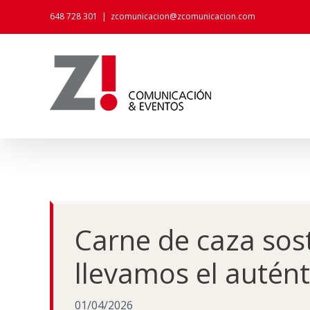
Skip
648 728 301
|
zcomunicacion@zcomunicacion.com
to
content
Carne de caza sost
llevamos el autén
01/04/2026