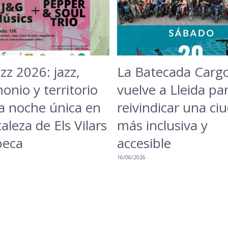
zz 2026: jazz,
La Batecada Carg
onio y territorio
vuelve a Lleida pa
a noche única en
reivindicar una ci
taleza de Els Vilars
más inclusiva y
beca
accesible
16/06/2026