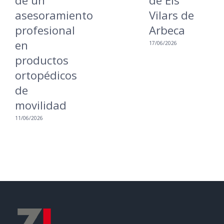
de un
de Els
i
asesoramiento
Vilars de
a
profesional
Arbeca
16
en
17/06/2026
productos
ortopédicos
de
movilidad
11/06/2026