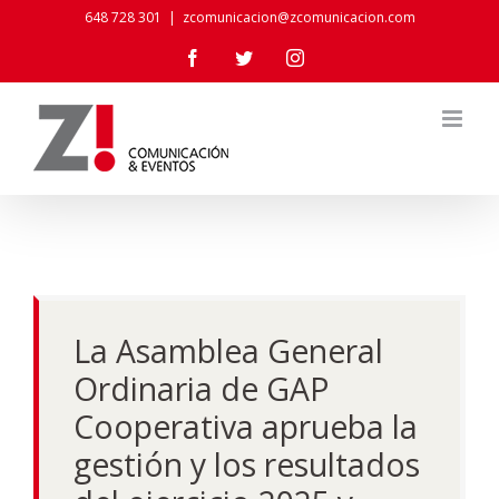
Skip
648 728 301
|
zcomunicacion@zcomunicacion.com
to
Facebook
Twitter
Instagram
content
La Asamblea General
Ordinaria de GAP
Cooperativa aprueba la
gestión y los resultados