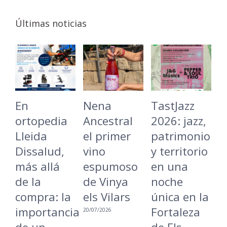
Últimas noticias
En
Nena
TastJazz
L
ortopedia
Ancestral
2026: jazz,
B
Lleida
el primer
patrimonio
C
Dissalud,
vino
y territorio
v
más allá
espumoso
en una
L
de la
de Vinya
noche
r
compra: la
els Vilars
única en la
u
importancia
Fortaleza
m
20/07/2026