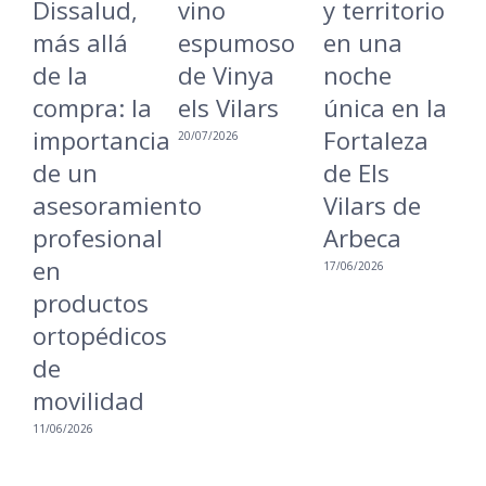
Dissalud,
vino
y territorio
v
más allá
espumoso
en una
L
de la
de Vinya
noche
r
compra: la
els Vilars
única en la
u
importancia
Fortaleza
m
20/07/2026
de un
de Els
i
asesoramiento
Vilars de
a
profesional
Arbeca
16
en
17/06/2026
productos
ortopédicos
de
movilidad
11/06/2026