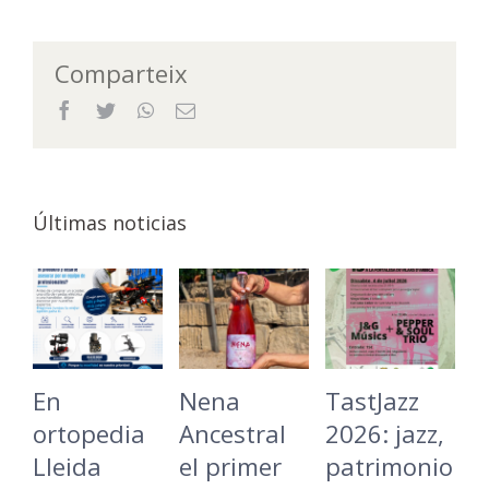
Comparteix
Facebook
Twitter
WhatsApp
Email
Últimas noticias
En
Nena
TastJazz
L
ortopedia
Ancestral
2026: jazz,
B
Lleida
el primer
patrimonio
C