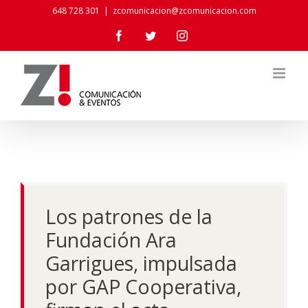
Skip
648 728 301
|
zcomunicacion@zcomunicacion.com
to
Facebook
Twitter
Instagram
content
Los patrones de la
Fundación Ara
Garrigues, impulsada
por GAP Cooperativa,