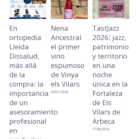
En
Nena
TastJazz
L
ortopedia
Ancestral
2026: jazz,
B
Lleida
el primer
patrimonio
C
Dissalud,
vino
y territorio
v
más allá
espumoso
en una
L
de la
de Vinya
noche
r
compra: la
els Vilars
única en la
u
importancia
Fortaleza
m
20/07/2026
de un
de Els
i
asesoramiento
Vilars de
a
profesional
Arbeca
16
en
17/06/2026