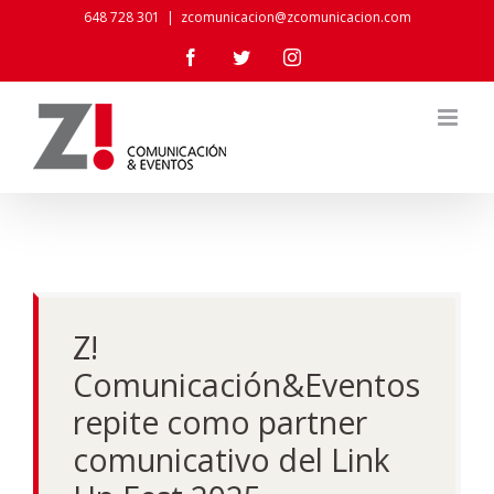
Skip
648 728 301
|
zcomunicacion@zcomunicacion.com
to
Facebook
Twitter
Instagram
content
Z!
Comunicación&Eventos
repite como partner
comunicativo del Link