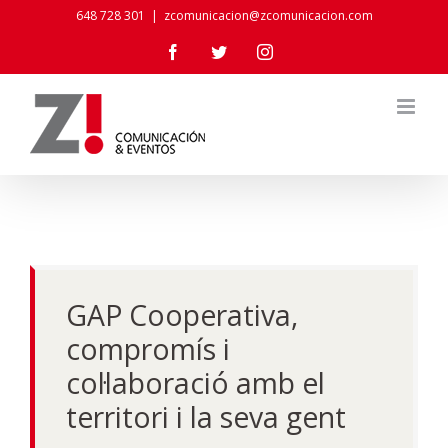
Skip
648 728 301
|
zcomunicacion@zcomunicacion.com
to
Facebook
Twitter
Instagram
content
GAP Cooperativa,
compromís i
col·laboració amb el
territori i la seva gent