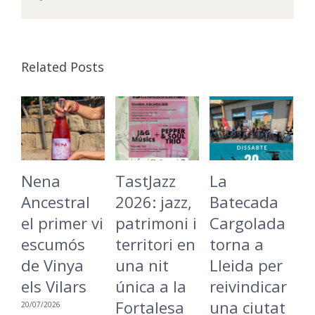
Related Posts
Nena
TastJazz
La
O
Ancestral
2026: jazz,
Batecada
L
el primer vi
patrimoni i
Cargolada
D
escumós
territori en
torna a
m
de Vinya
una nit
Lleida per
d
els Vilars
única a la
reivindicar
c
Fortalesa
una ciutat
i
20/07/2026