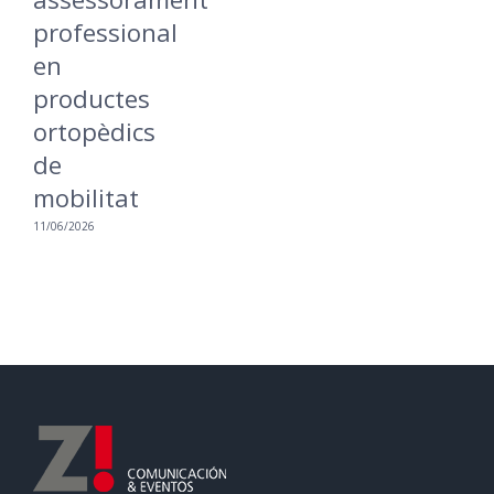
professional
a
en
16
productes
ortopèdics
de
mobilitat
11/06/2026