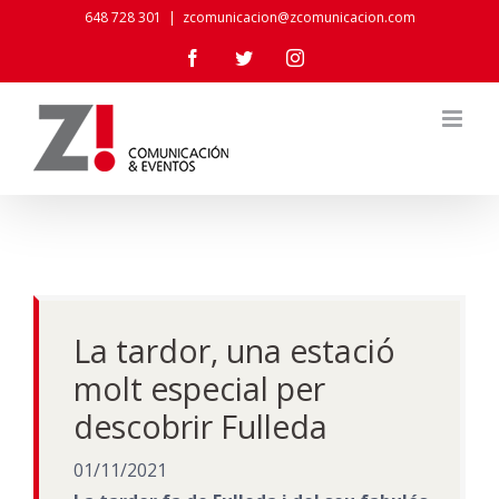
Skip
648 728 301
|
zcomunicacion@zcomunicacion.com
to
Facebook
Twitter
Instagram
content
La tardor, una estació
molt especial per
descobrir Fulleda
01/11/2021