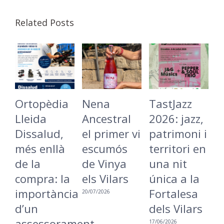
Related Posts
Ortopèdia
Nena
TastJazz
L
Lleida
Ancestral
2026: jazz,
B
Dissalud,
el primer vi
patrimoni i
C
més enllà
escumós
territori en
t
de la
de Vinya
una nit
L
compra: la
els Vilars
única a la
r
importància
Fortalesa
u
20/07/2026
d’un
dels Vilars
m
assessorament
i
17/06/2026