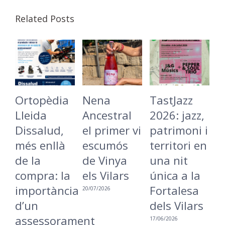
Related Posts
èdia
Nena
TastJazz
La
a
Ancestral
2026: jazz,
Batecada
lud,
el primer vi
patrimoni i
Cargolad
nllà
escumós
territori en
torna a
de Vinya
una nit
Lleida per
a: la
els Vilars
única a la
reivindica
tància
Fortalesa
una ciuta
20/07/2026
dels Vilars
més
ssorament
inclusiva i
17/06/2026