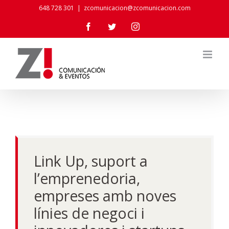
Skip
648 728 301
|
zcomunicacion@zcomunicacion.com
to
Facebook
Twitter
Instagram
content
Link Up, suport a
l’emprenedoria,
empreses amb noves
línies de negoci i