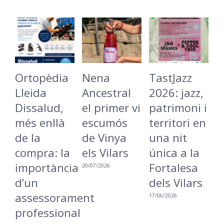
Orto
Llei
Diss
Nena
TastJazz
La
més 
Ancestral
2026: jazz,
Batecada
de l
el primer vi
patrimoni i
Cargolada
comp
escumós
territori en
torna a
impo
de Vinya
una nit
Lleida per
d’un
els Vilars
única a la
reivindicar
asse
Fortalesa
una ciutat
20/07/2026
prof
dels Vilars
més
en
nt
inclusiva i
17/06/2026
prod
accessible
orto