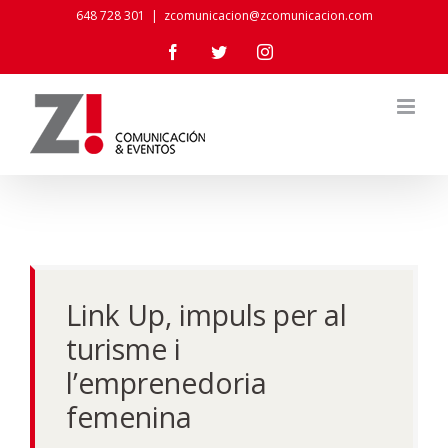
Skip
648 728 301
|
zcomunicacion@zcomunicacion.com
to
Facebook
Twitter
Instagram
content
Link Up, impuls per al
turisme i
l’emprenedoria
femenina