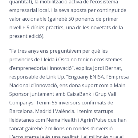
quantitat), la mobilització activa de l’ecosistema
empresarial local, i la seva aposta per contingut de
valor accionable (gairebé 50 ponents de primer
nivell + 9 clínics pràctics, una de les novetats de la
present edició).
“Fa tres anys ens preguntàvem per què les
províncies de Lleida i Osca no tenien ecosistemes
d’emprenedoria i innovació”, explica Jordi Bernat,
responsable de Link Up. “Enguany ENISA, l’Empresa
Nacional d’Innovació, ens dona suport com a Main
Sponsor juntament amb CaixaBank i Grup Vall
Companys. Tenim 55 inversors confirmats de
Barcelona, Madrid i València. I tenim startups
lleidatanes com Nema Health i Agrin’Pulse que han
tancat gairebé 2 milions en rondes d’inversió.
L’ecosistema ja és una realitat, i el millor és que el