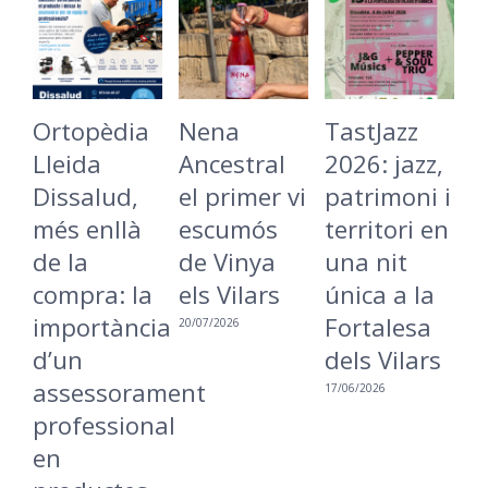
La
Ortopèdia
Nena
T
Batecada
Lleida
Ancestral
2
Cargolada
Dissalud,
el primer vi
p
torna a
més enllà
escumós
t
Lleida per
de la
de Vinya
u
reivindicar
compra: la
els Vilars
ú
una ciutat
importància
F
20/07/2026
més
d’un
d
inclusiva i
assessorament
17
accessible
professional
en
16/06/2026