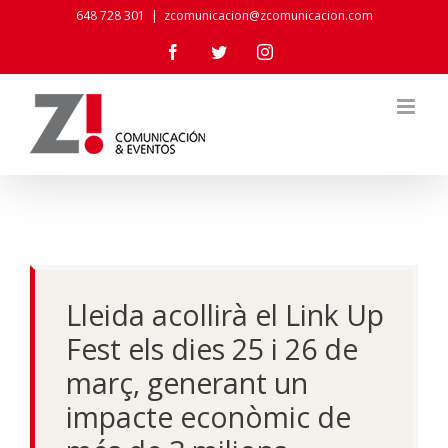
Skip
648 728 301
|
zcomunicacion@zcomunicacion.com
to
Facebook
Twitter
Instagram
content
Lleida acollirà el Link Up
Fest els dies 25 i 26 de
març, generant un
impacte econòmic de