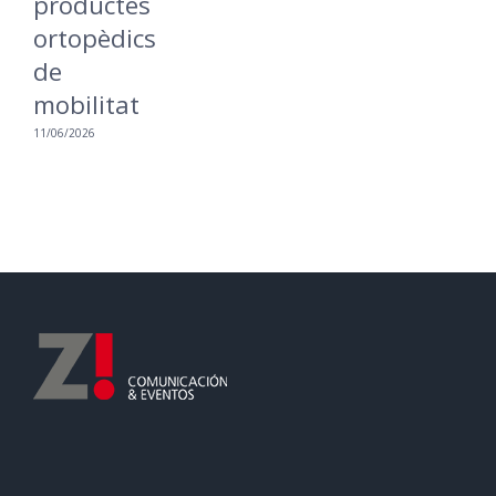
productes
ortopèdics
de
mobilitat
11/06/2026