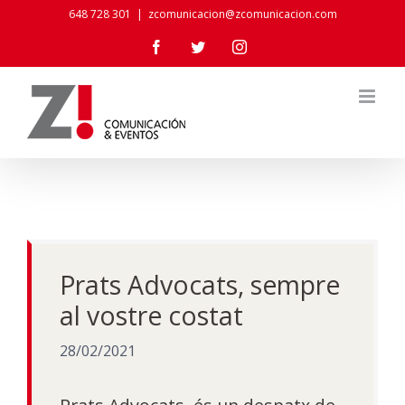
Skip
648 728 301
|
zcomunicacion@zcomunicacion.com
to
Facebook
Twitter
Instagram
content
Prats Advocats, sempre
al vostre costat
28/02/2021