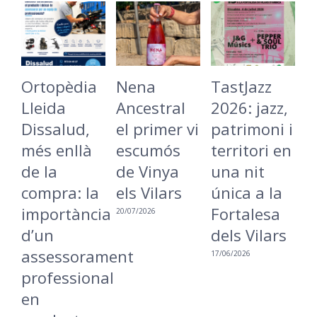
Ortopèdia
Nena
TastJazz
L
Lleida
Ancestral
2026: jazz,
B
Dissalud,
el primer vi
patrimoni i
C
més enllà
escumós
territori en
t
de la
de Vinya
una nit
L
compra: la
els Vilars
única a la
r
importància
Fortalesa
u
20/07/2026
d’un
dels Vilars
m
assessorament
i
17/06/2026
professional
a
en
16