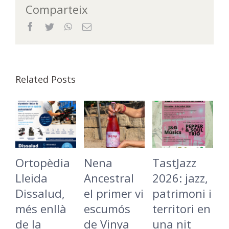
Comparteix
Facebook
Twitter
WhatsApp
Email
Related Posts
Ortopèdia
Nena
TastJazz
L
Lleida
Ancestral
2026: jazz,
B
Dissalud,
el primer vi
patrimoni i
C
més enllà
escumós
territori en
t
de la
de Vinya
una nit
L