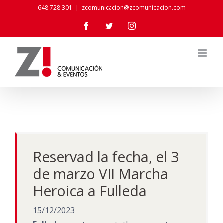
Skip
648 728 301
|
zcomunicacion@zcomunicacion.com
to
Facebook
Twitter
Instagram
content
Reservad la fecha, el 3
de marzo VII Marcha
Heroica a Fulleda
15/12/2023