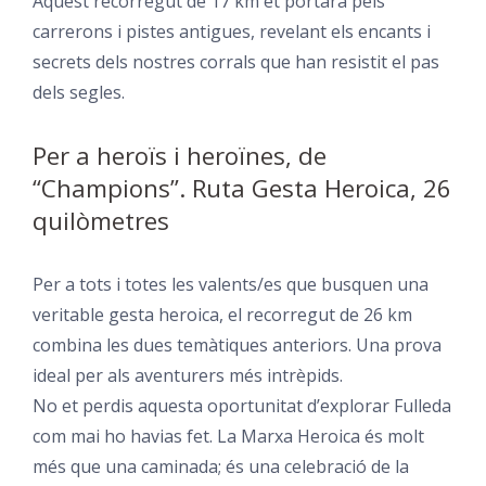
Aquest recorregut de 17 km et portarà pels
carrerons i pistes antigues, revelant els encants i
secrets dels nostres corrals que han resistit el pas
dels segles.
Per a heroïs i heroïnes, de
“Champions”. Ruta Gesta Heroica, 26
quilòmetres
Per a tots i totes les valents/es que busquen una
veritable gesta heroica, el recorregut de 26 km
combina les dues temàtiques anteriors. Una prova
ideal per als aventurers més intrèpids.
No et perdis aquesta oportunitat d’explorar Fulleda
com mai ho havias fet. La Marxa Heroica és molt
més que una caminada; és una celebració de la