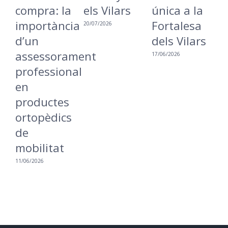
compra: la
els Vilars
única a la
r
importància
Fortalesa
u
20/07/2026
d’un
dels Vilars
m
assessorament
i
17/06/2026
professional
a
en
16
productes
ortopèdics
de
mobilitat
11/06/2026