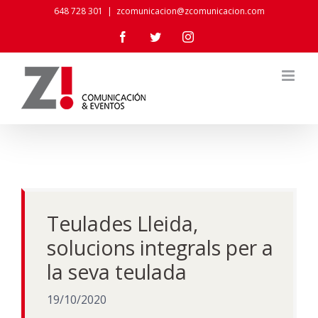
Skip
648 728 301
|
zcomunicacion@zcomunicacion.com
to
Facebook
Twitter
Instagram
content
Teulades Lleida,
solucions integrals per a
la seva teulada
19/10/2020