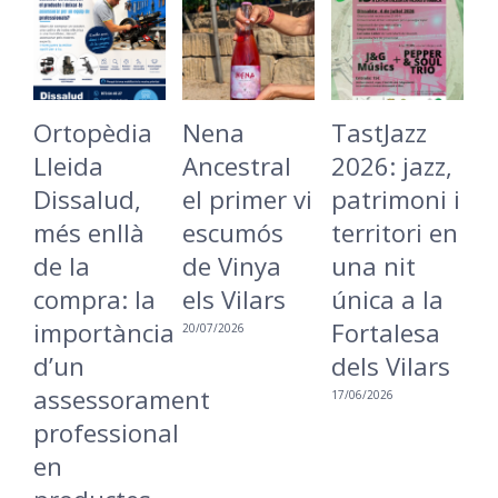
Ortopèdia
Nena
TastJazz
L
Lleida
Ancestral
2026: jazz,
B
Dissalud,
el primer vi
patrimoni i
C
més enllà
escumós
territori en
t
de la
de Vinya
una nit
L
compra: la
els Vilars
única a la
r
importància
Fortalesa
u
20/07/2026
d’un
dels Vilars
m
assessorament
i
17/06/2026
professional
a
en
16