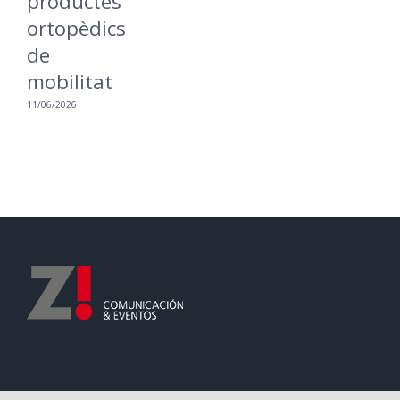
productes
ortopèdics
de
mobilitat
11/06/2026