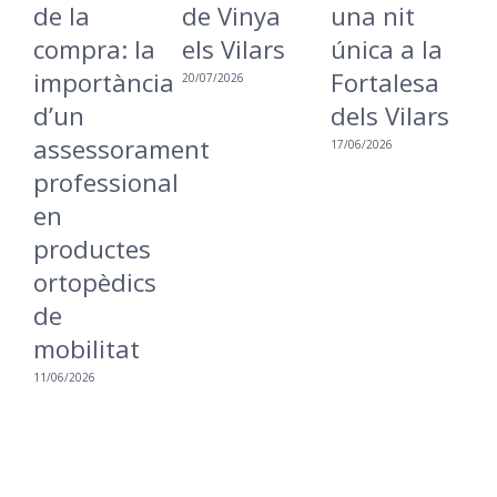
de Vinya
una nit
Lleida per
: la
els Vilars
única a la
reivindicar
tància
Fortalesa
una ciutat
20/07/2026
dels Vilars
més
sorament
inclusiva i
17/06/2026
sional
accessible
16/06/2026
ctes
dics
tat