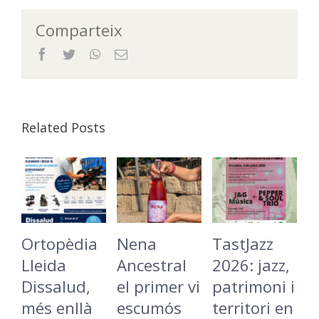
Comparteix
Facebook
Twitter
WhatsApp
Email
Related Posts
èdia
Nena
TastJazz
La
Ancestral
2026: jazz,
Batecada
ud,
el primer vi
patrimoni i
Cargolada
llà
escumós
territori en
torna a