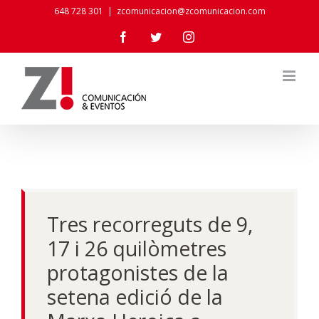
Skip
648 728 301
|
zcomunicacion@zcomunicacion.com
to
Facebook
Twitter
Instagram
content
Tres recorreguts de 9,
17 i 26 quilòmetres
protagonistes de la
setena edició de la