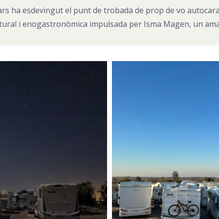
ilars ha esdevingut el punt de trobada de prop de vo autoca
cultural i enogastronòmica impulsada per Isma Magen, un aman