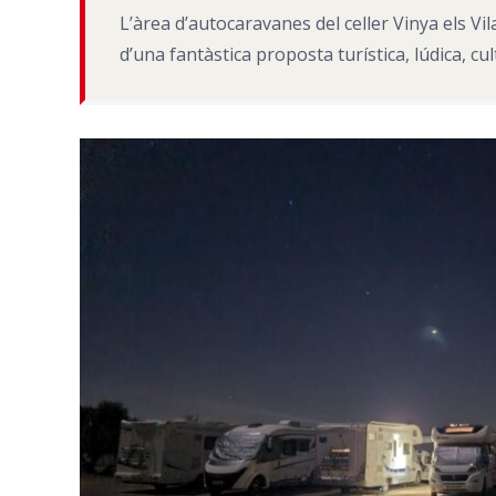
L’àrea d’autocaravanes del celler Vinya els V
d’una fantàstica proposta turística, lúdica, 