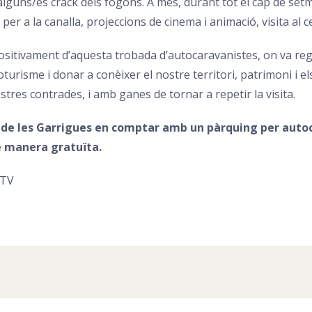
r alguns/es crack dels fogons. A més, durant tot el cap de se
s per a la canalla, projeccions de cinema i animació, visita al cel
positivament d’aquesta trobada d’autocaravanistes, on va re
noturisme i donar a conèixer el nostre territori, patrimoni i
stres contrades, i amb ganes de tornar a repetir la visita.
ca de les Garrigues en comptar amb un pàrquing per auto
de manera gratuïta.
 TV