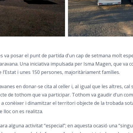
s va posar el punt de partida d’un cap de setmana molt espec
aravana. Una iniciativa impulsada per Isma Magen, que va 
 l’Estat i unes 150 persones, majoritàriament famílies.
es en donar-se cita al celler i, al igual que les altres, cal s
ecte de tothom que va participar. Tothom va gaudir d’un com
a conèixer i dinamitzar el territori objecte de la trobada so
e lloc on es realitza.
a alguna activitat “especial”; en aquesta ocasió una “singul