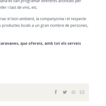
tmana es van programar diferents activitats per
ler i tast de vins, etc.
gnar el bon ambient, la companyonia i el respecte
 els productes locals a un gran nombre de persones,
caravanes, que ofereix, amb tot els serveis
Facebook
Twitter
WhatsApp
Email