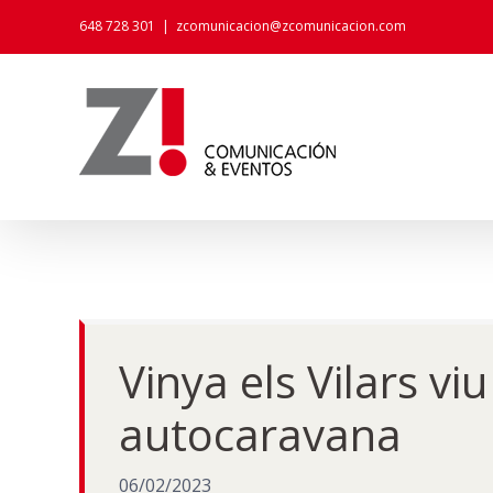
Skip
648 728 301
|
zcomunicacion@zcomunicacion.com
to
content
Vinya els Vilars v
autocaravana
06/02/2023