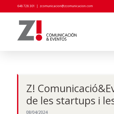
Skip
648 728 301
|
zcomunicacion@zcomunicacion.com
to
content
Z! Comunicació&Eve
de les startups i l
08/04/2024