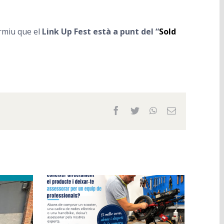
ormiu que el
Link Up Fest està a punt del “
Sold
Facebook
Twitter
WhatsApp
Email