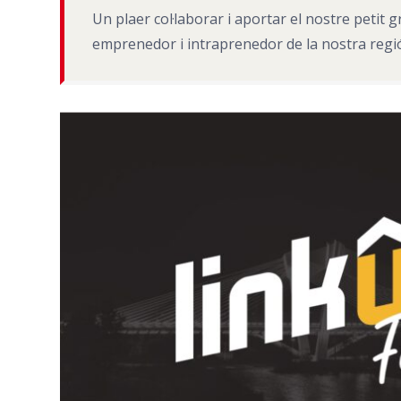
Un plaer col·laborar i aportar el nostre petit
emprenedor i intraprenedor de la nostra regió