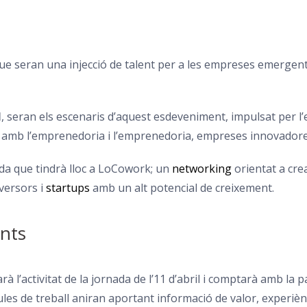
 seran una injecció de talent per a les empreses emergents,
l
, seran els escenaris d’aquest esdeveniment, impulsat per
 amb l’emprenedoria i l’emprenedoria, empreses innovadores 
 que tindrà lloc a
LoCowork
; un
networking
orientat a crea
nversors i
startups
amb un alt potencial de creixement.
ents
arà l’activitat de la jornada de l’11 d’abril i comptarà amb la
ules de treball aniran aportant informació de valor, experièn