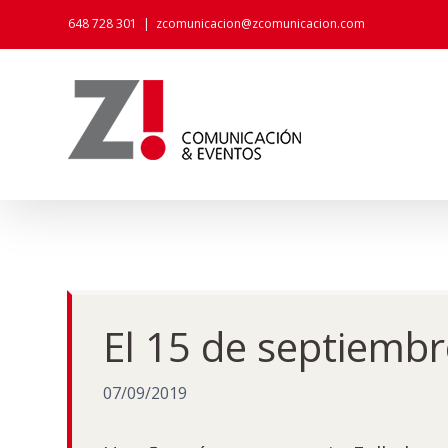
Skip
648 728 301
|
zcomunicacion@zcomunicacion.com
to
content
El 15 de septiembr
07/09/2019